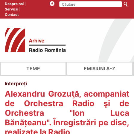
Despre noi
Servicii
Contact
TEME
EMISIUNI A-Z
Interpreți
Alexandru Grozuţă, acompaniat
de Orchestra Radio şi de
Orchestra "Ion Luca
Bănățeanu". Înregistrări pe disc,
realizate la Radio