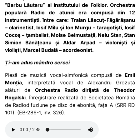
”Barbu Lăutaru” al Institutului de Folklor. Orchestra
populară Radio de atunci era compusă din 12
instrumentiști, între care:
Traian Lăscuţ-Făgărăşanu
– clarinetist, Iosif Milu şi Ion Murgu – taragotişti, Iosif
Cocoş – ţambalist, Moise Belmustaţă, Nelu Stan, Stan
Simion Bănăţeanu şi Aldar Arpad – violonişti şi
violişti, Marcel Budală – acordeonist.
Ți-am adus mândro cercei
Piesă de muzică vocal-simfonică compusă de
Emil
Monția
, interpretată vocal de Alexandru Grozuță
alături de
Orchestra Radio dirijată de Theodor
Rogalski
. Înregistrare realizată de Societatea Română
de Radiodifuziune pe disc de ebonită, fața A (SRR RD
101), (EB-286-1, inv. 326).