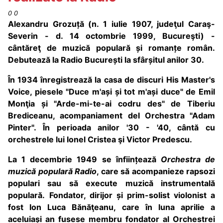
0 0
Alexandru Grozuță
(n. 1 iulie 1907
, judeţul Caraş-
Severin - d. 14 octombrie 1999, Bucureşti) -
c
ântăreţ de muzică populară și romanțe român.
Debutează la Radio București la sfârșitul anilor 30.
În 1934 înregistrează la casa de discuri
His Master's
Voice, piesele "Duce m'ași și tot m'ași duce" de Emil
Monţia
și "Arde-mi-te-ai codru des" de Tiberiu
Brediceanu
, acompaniament del Orchestra "Adam
Pinter
". În perioada anilor '30 - '40, cântă cu
orchestrele lui Ionel Cristea şi Victor Predescu.
La 1 decembrie 1949
se înființează
Orchestra de
muzică populară Radio
, care s
ă acompanieze rapsozi
populari sau să execute muzică instrumentală
populară.
Fondator, dirijor și prim-solist violonist a
fost Ion Luca Bănăţeanu
, care în luna aprilie a
aceluiași an fusese membru fondator al Orchestrei