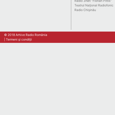
Radio 3Net "Florian Pittis"
Teatrul Naţional Radiofonic
Radio Chişinău
© 2018 Arhive Radio România
Termeni şi condiţii