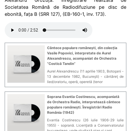
Alexandru Grozuță. Înregistrare realizată de
Societatea Română de Radiodifuziune pe disc de
ebonită, fața B (SRR 127), (EB-160-1, inv. 173).
Cântece populare românești, din colecția
Vasile Popovici, interpretate de Aurel
Alexandrescu, acompaniat de Orchestra
”Costică Tandin”
Aurel Alexandrescu (11 aprilie 1903, Botoşani -
13 decembrie 1982, Bucureşti) - cântăreţ de
lied/oratoriu, operă, operetă (tenor
Soprana Evantia Costinescu, acompaniată
de Orchestra Radio, interpretează cântece
populare româneşti. Înregistrări Radio
România (1942)
Evantia Costinescu (26 iulie 1906-29 iulie
1955) - soprană. Licenţiată a Conservatorului
bucureştean, unde studiază pian şi cant