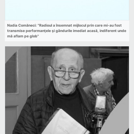
Nadia Comăneci: "Radioul a însemnat mijlocul prin care mi-au fost
transmise performanţele şi gândurile imediat acasă, indiferent unde
mă aflam pe glob"