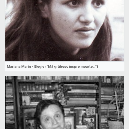
Mariana Marin - Elegie ("Mă grăbesc înspre moarte…")