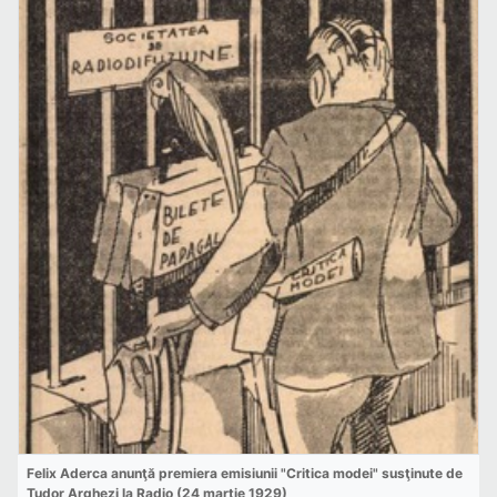
Felix Aderca anunţă premiera emisiunii "Critica modei" susţinute de
Tudor Arghezi la Radio (24 martie 1929)