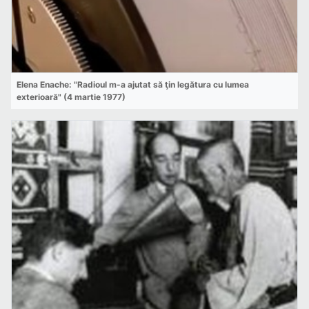
Elena Enache: "Radioul m-a ajutat să ţin legătura cu lumea
exterioară" (4 martie 1977)