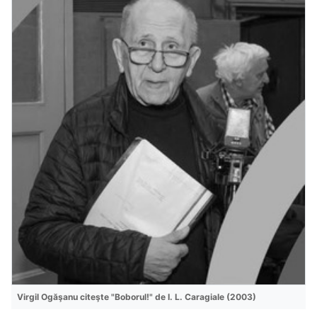
Virgil Ogăşanu citeşte "Boborul!" de I. L. Caragiale (2003)