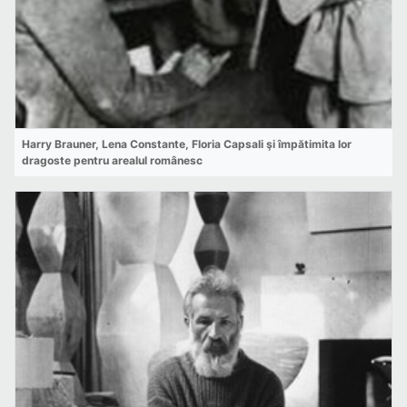
Harry Brauner, Lena Constante, Floria Capsali şi împătimita lor
dragoste pentru arealul românesc