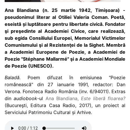
Ana Blandiana (n. 25 martie 1942, Timișoara) -
p
seudonimul literar al Otiliei Valeria Coman. Poetă,
eseistă și luptătoare pentru libertate civică. Fondator
şi preşedinte al Academiei Civice, care realizează,
sub egida Consiliului Europei, Memorialul Victimelor
Comunismului şi al Rezistenţei de la Sighet. Membră
a Academiei Europene de Poezie, a Academiei de
Poezie "Stéphane Mallarmé" şi a Academiei Mondiale
de Poezie (UNESCO).
Baladă.
Poem difuzat în emisiunea "Poezie
românească" din 27 ianuarie 1991, redactor: Dan
Verona. Fonoteca Radio România (inv. 6/94011). Extras
din
audiobook
-ul
Ana Blandiana,
Este liberă floarea?
(Bucureşti, Editura Casa Radio, 2017), un proiect al
Serviciului Patrimoniu Cultural și Arhive.