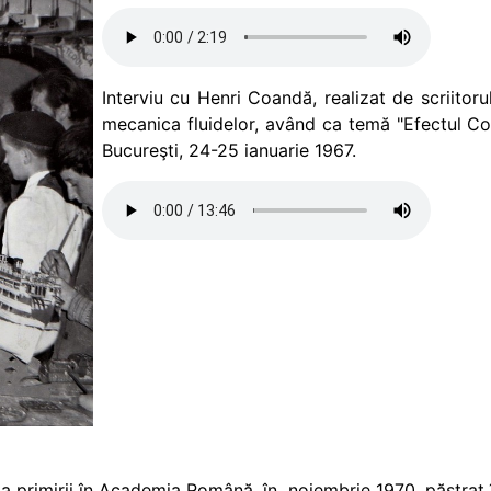
Interviu cu Henri Coandă, realizat de scriitor
mecanica fluidelor, având ca temă "Efectul Coan
Bucureşti, 24-25 ianuarie 1967.
ia primirii în Academia Română, în noiembrie 1970, păstrat