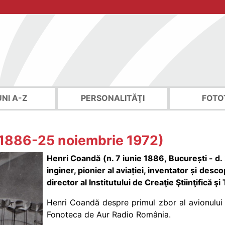
UNI A-Z
PERSONALITĂŢI
FOTO
 1886-25 noiembrie 1972)
Henri Coandă (n. 7 iunie 1886, București - d. 
inginer, pionier al aviației, inventator și desc
director al Institutului de Creaţie Ştiinţific
Henri Coandă despre primul zbor al avionului cu
Fonoteca de Aur Radio România.