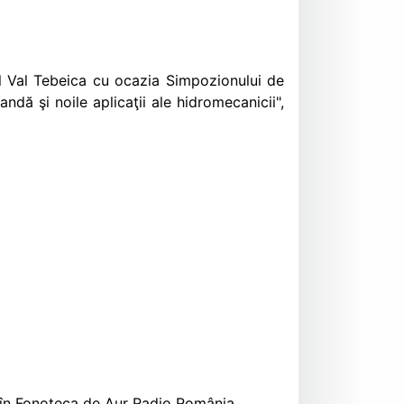
ul Val Tebeica cu ocazia Simpozionului de
dă şi noile aplicaţii ale hidromecanicii",
 în Fonoteca de Aur Radio România.