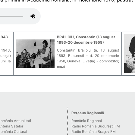
 1943-
BRĂILOIU, Constantin (13 august
1893-20 decembrie 1958)
 1943,
Constantin Brăiloiu (n. 13 august
urești)
1893, București – d. 20 decembrie
iuni la
1958, Geneva, Elveția) - compozitor,
muzi
Reţeaua Regională
omânia Actualitati
România Regional
Antena Satelor
Radio România Bucureşti FM
România Cultural
Radio România Braşov FM