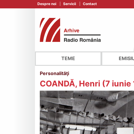
Despre noi
Servicii
Contact
TEME
EMISI
Personalităţi
COANDĂ, Henri (7 iunie