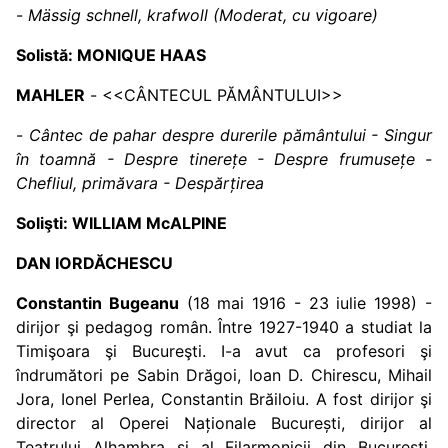
-
M
ä
ssig schnell, krafwoll (Moderat, cu vigoare)
Solist
ă
: MONIQUE HAAS
MAHLER
- <<CÂNTECUL PĂMÂNTULUI>>
-
Cântec de pahar despre durerile pământului - Singur
în toamnă - Despre tinerețe - Despre frumusețe -
Chefliul, primăvara - Despărțirea
Solişti: WILLIAM McALPINE
DAN IORDĂCHESCU
Constantin Bugeanu
(18 mai 1916 - 23 iulie 1998) -
dirijor şi pedagog român. Între 1927-1940 a studiat la
Timişoara şi Bucureşti. I-a avut ca profesori şi
îndrumători pe Sabin Drăgoi, Ioan D. Chirescu, Mihail
Jora, Ionel Perlea, Constantin Brăiloiu. A fost dirijor şi
director al Operei Naționale București, dirijor al
Teatrului Alhambra și al Filarmonicii din Bucureşti,