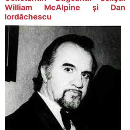
William McAlpine şi Dan
Iordăchescu