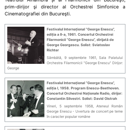
prim-dirijor şi director al Orchestrei Simfonice a
Cinematografiei din Bucureşti.
Festivalul Internațional ”George Enescu”,
ediția a II-a, 1961. Concertul Orchestrei
Filarmonicii ”George Enescu”, dirijată de
George Georgescu. Solist: Sviatoslav
Richter
Sâmbătă, 9 septembrie 1961, Sala Palatului
Orchestra Filarmonicii "George Enescu" Dirijor:
George
Festivalul Internațional ”George Enescu”,
ediția I, 1958. Program Enescu-Beethoven.
Concertul Orchestrei Naționale Radio, dirijor:
Constantin Silvestri. Solist: David Oistrah
Vineri, 5 septembrie 1958, Ateneul Român
George Enescu - Uvertura de concert pe teme
în caracter popular române