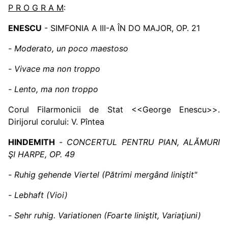
P R O G R A M
:
ENESCU
- SIMFONIA A III-A ÎN DO MAJOR, OP. 21
-
Moderato, un poco maestoso
-
Vivace ma non troppo
-
Lento, ma non troppo
Corul Filarmonicii de Stat <<George Enescu>>.
Dirijorul corului: V. Pîntea
HINDEMITH
-
CONCERTUL PENTRU PIAN
, ALĂMURI
ŞI HARPE, OP. 49
-
Ruhig gehende Viertel (Pătrimi mergând liniştit"
-
Lebhaft (Vioi)
-
Sehr ruhig. Variationen (Foarte liniştit, Variaţiuni)