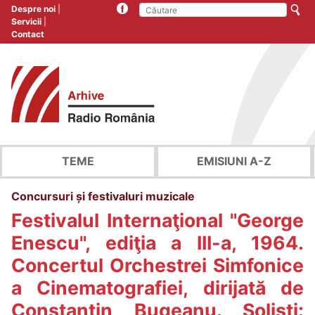
Despre noi
Servicii
Contact
TEME
EMISIUNI A-Z
Concursuri și festivaluri muzicale
Festivalul Internaţional "George
Enescu", ediţia a III-a, 1964.
Concertul Orchestrei Simfonice
a Cinematografiei, dirijată de
Constantin Bugeanu. Solişti: