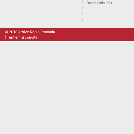
Radio Chişinău
© 2018 Arhive Radio România
Termeni şi condiţii