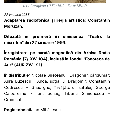
I. L. Caragiale (1852-1912). Foto: MNLR
22 Ianuarie 1956
Adaptarea radiofonică şi regia artistică: Constantin
Moruzan.
Difuzată în premieră în emisiunea "Teatru la
microfon" din 22 ianuarie 1956.
Înregistrare pe bandă magnetică din Arhiva Radio
România (7/ XW 104), inclusă în fondul "Fonoteca de
Aur" (AUR ZW 191).
În distribuţie
: Nicolae Sireteanu - Dragomir, cârciumar;
Aura Buzescu - Anca, soţia lui Dragomir; Constantin
Codrescu - Gheorghe, învăţătorul satului; George
Calboreanu - Ion, ocnaş; Tiberiu Simionescu -
Crainicul.
Regia tehnică
: Ion Mihăilescu.