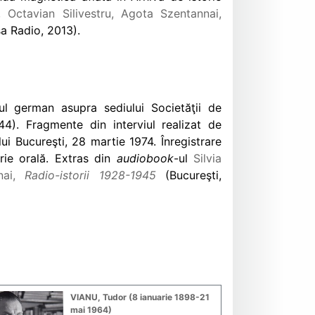
u, Octavian Silivestru, Agota Szentannai,
a Radio, 2013).
l german asupra sediului Societăţii de
44). Fragmente din interviul realizat de
i Bucureşti, 28 martie 1974. Înregistrare
rie orală. Extras din
audiobook
-ul
Silvia
nnai,
Radio-istorii 1928-1945
(Bucureşti,
VIANU, Tudor (8 ianuarie 1898-21
mai 1964)