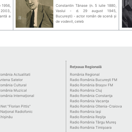
e 1956,
Constantin Tănase (n. 5 iulie 1880,
 2003,
Vaslui - d. 29 august 1945,
tantă a
București) - actor român de scenă și
de vodevil, celeb
Reţeaua Regională
omânia Actualitati
România Regional
Antena Satelor
Radio România Bucureşti FM
România Cultural
Radio România Braşov FM
România Muzical
Radio România Cluj
omânia Internaţional
Radio România Constanţa
u
Radio România Vacanţa
Net "Florian Pittis"
Radio România Oltenia-Craiova
 Naţional Radiofonic
Radio România Iaşi
Chişinău
Radio România Reşiţa
Radio România Târgu Mureş
Radio România Timişoara