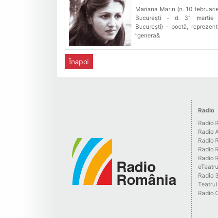
Mariana Marin (n. 10 februari
București - d. 31 martie
București) - poetă, reprezen
”genera&
Înapoi
Radio
Radio R
Radio 
Radio 
Radio 
Radio R
eTeatr
Radio 3
Teatrul
Radio 