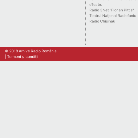
eTeatru
Radio 3Net "Florian Pittis"
Teatrul Naţional Radiofonic
Radio Chişinău
© 2018 Arhive Radio România
Termeni şi condiţii