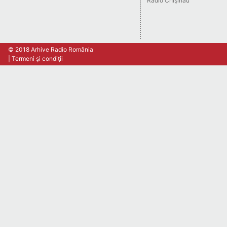
Radio Chişinău
© 2018 Arhive Radio România
Termeni şi condiţii