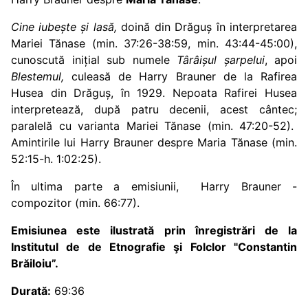
Cine
iubește și lasă,
doină din Drăguș în interpretarea
Mariei Tănase (min. 37:26-38:59, min. 43:44-45:00),
cunoscută inițial sub numele
Târâișul șarpelui
, apoi
Blestemul,
culeasă de Harry Brauner de la Rafirea
Husea din Drăguș, în 1929. Nepoata Rafirei Husea
interpretează, după patru decenii, acest cântec;
paralelă cu varianta Mariei Tănase (min. 47:20-52).
Amintirile lui Harry Brauner despre Maria Tănase (min.
52:15-h. 1:02:25).
În ultima parte a emisiunii, Harry Brauner -
compozitor (min. 66:77).
Emisiunea este ilustrată prin înregistrări de la
Institutul de de Etnografie şi Folclor "Constantin
Brăiloiu”.
Durată:
69:36