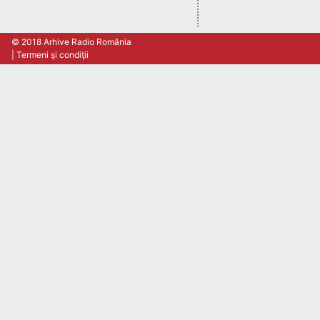
© 2018 Arhive Radio România
Termeni şi condiţii