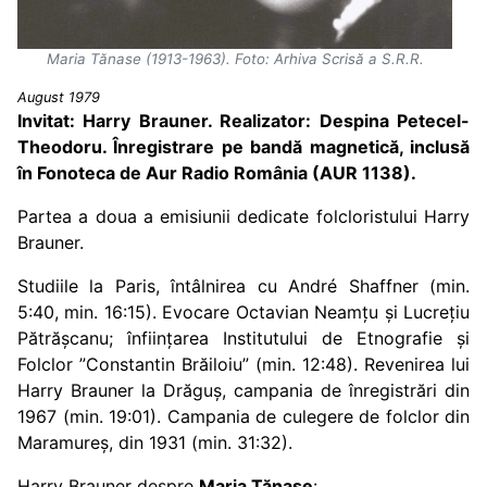
Maria Tănase (1913-1963). Foto: Arhiva Scrisă a S.R.R.
August 1979
Invitat: Harry Brauner. Realizator: Despina Petecel-
Theodoru. Înregistrare pe bandă magnetică, inclusă
în Fonoteca de Aur Radio România (AUR 1138).
Partea a doua a emisiunii dedicate folcloristului Harry
Brauner.
Studiile la Paris, întâlnirea cu André Shaffner (min.
5:40, min. 16:15). Evocare Octavian Neamțu și Lucrețiu
Pătrășcanu; înființarea Institutului de Etnografie și
Folclor ”Constantin Brăiloiu” (min. 12:48). Revenirea lui
Harry Brauner la Drăguș, campania de înregistrări din
1967 (min. 19:01). Campania de culegere de folclor din
Maramureș, din 1931 (min. 31:32).
Harry Brauner despre
Maria Tănase
: