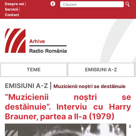
Despre noi
Servicii
Contact
TEME
EMISIUNI A-Z
EMISIUNI A-Z |
Muzicienii noștri se destăinuie
”Muzicienii noștri se
destăinuie”. Interviu cu Harry
Brauner, partea a II-a (1979)
5