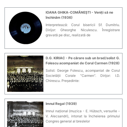
IOANA GHIKA-COMĂNEȘTI - Veniți să ne
închinăm (1936)
Interpretează: Corul bisericii Sf. Dumitriu.
Dirijor: Gheorghe Niculescu. Înregistrare
gravată pe disc, realizată de
D.G. KIRIAC - Pe cărare sub un brad/solist G.
Folescu acompaniat de Corul Carmen (1928)
Solist: George Folescu, acompaniat de Corul
Societății Corale "Carmen". Dirijor: I.D.
Chirescu. Președinte:
Imnul Regal (1939)
Imnul național (muzica - E. Hübsch, versurile -
V. Alecsandri), intonat la încheierea primului
Congres general al breslelor