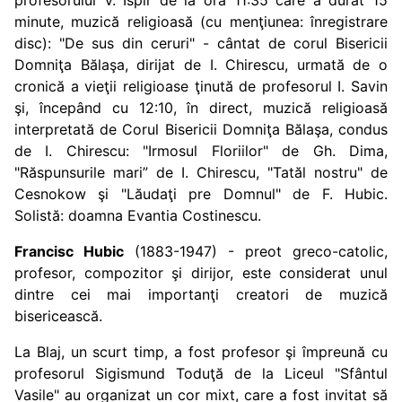
profesorului V. Ispir de la ora 11:35 care a durat 15
minute, muzică religioasă (cu menţiunea: înregistrare
disc): "De sus din ceruri" - cântat de corul Bisericii
Domniţa Bălaşa, dirijat de I. Chirescu, urmată de o
cronică a vieţii religioase ţinută de profesorul I. Savin
şi, începând cu 12:10, în direct, muzică religioasă
interpretată de Corul Bisericii Domniţa Bălaşa, condus
de I. Chirescu: "Irmosul Floriilor" de Gh. Dima,
"Răspunsurile mari” de I. Chirescu, "Tatăl nostru" de
Cesnokow şi "Lăudaţi pre Domnul" de F. Hubic.
Solistă: doamna Evantia Costinescu.
Francisc Hubic
(1883-1947) - preot greco-catolic,
profesor, compozitor şi dirijor, este considerat unul
dintre cei mai importanţi creatori de muzică
bisericească.
La Blaj, un scurt timp, a fost profesor şi împreună cu
profesorul Sigismund Toduţă de la Liceul "Sfântul
Vasile" au organizat un cor mixt, care a fost invitat să