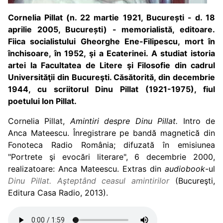
Cornelia Pillat (n. 22 martie 1921, București - d. 18
aprilie 2005, București) - memorialistă, editoare.
Fiica socialistului Gheorghe Ene-Filipescu, mort în
închisoare, în 1952, şi a Ecaterinei. A studiat istoria
artei la Facultatea de Litere şi Filosofie din cadrul
Universităţii din Bucureşti. Căsătorită, din decembrie
1944, cu scriitorul Dinu Pillat (1921-1975), fiul
poetului Ion Pillat.
Cornelia Pillat,
Amintiri despre Dinu Pillat
.
Intro de
Anca Mateescu. Înregistrare pe bandă magnetică din
Fonoteca Radio România; difuzată în emisiunea
"Portrete şi evocări literare", 6 decembrie 2000,
realizatoare: Anca Mateescu. Extras din
audiobook
-ul
Dinu Pillat. Aşteptând ceasul amintirilor
(Bucureşti,
Editura Casa Radio, 2013).