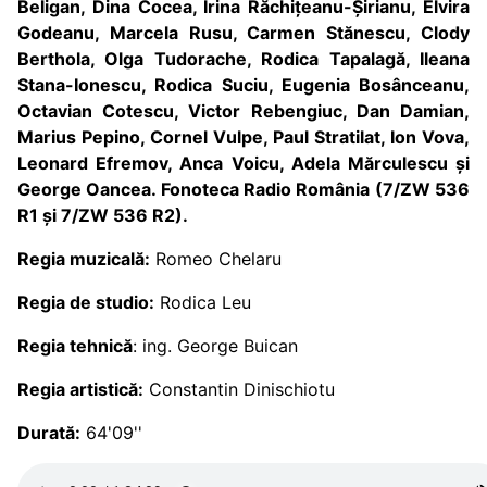
Beligan, Dina Cocea, Irina Răchițeanu-Șirianu, Elvira
Godeanu, Marcela Rusu, Carmen Stănescu, Clody
Berthola, Olga Tudorache, Rodica Tapalagă, Ileana
Stana-Ionescu, Rodica Suciu, Eugenia Bosânceanu,
Octavian Cotescu, Victor Rebengiuc, Dan Damian,
Marius Pepino, Cornel Vulpe, Paul Stratilat, Ion Vova,
Leonard Efremov, Anca Voicu, Adela Mărculescu și
George Oancea. Fonoteca Radio România (7/ZW 536
R1 și 7/ZW 536 R2).
Regia muzicală:
Romeo Chelaru
Regia de studio:
Rodica Leu
Regia tehnică
: ing. George Buican
Regia artistică:
Constantin Dinischiotu
Durată:
64'09''