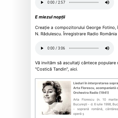
E miezul nopții
Creație a compozitorului George Fotino, 
N. Rădulescu. Înregistrare Radio România 
Vă invităm să ascultaţi cântece populare 
"Costică Tandin",
aici
.
Lieduri în interpretarea sopr
Arta Florescu, acompaniată 
Orchestra Radio (1941)
Arta Florescu (n. 10 martie
Bucureşti - d. 6 iulie 1998, Buc
- soprană română, cântăre
operă ș