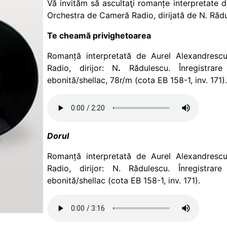
Vă invităm să ascultaţi romanțe interpretate 
Orchestra de Cameră Radio, dirijată de N. Răd
Te cheamă privighetoarea
Romanță interpretată de Aurel Alexandres
Radio, dirijor: N
.
Rădulescu. Înregistrar
ebonită/shellac, 78r/m (cota EB 158-1, inv. 171).
Dorul
Romanță interpretată de Aurel Alexandres
Radio, dirijor: N. Rădulescu. Înregistr
ebonită/shellac (cota EB 158-1, inv. 171).