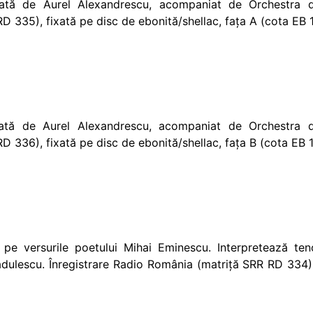
ată de Aurel Alexandrescu, acompaniat de Orchestra d
 335), fixată pe disc de ebonită/shellac, fața A (cota EB 15
ată de Aurel Alexandrescu, acompaniat de Orchestra d
 336), fixată pe disc de ebonită/shellac, fața B (cota EB 15
pe versurile poetului Mihai Eminescu. Interpretează ten
ădulescu. Înregistrare Radio România (matriță SRR RD 334), 