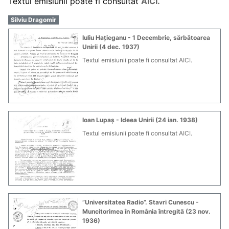
Textul emisiunii poate fi consultat
AICI.
Silviu Dragomir
Iuliu Hațieganu - 1 Decembrie, sărbătoarea
Unirii (4 dec. 1937)
Textul emisiunii poate fi consultat AICI.
Ioan Lupaș - Ideea Unirii (24 ian. 1938)
Textul emisiunii poate fi consultat AICI.
”Universitatea Radio”. Stavri Cunescu -
Muncitorimea în România întregită (23 nov.
1936)