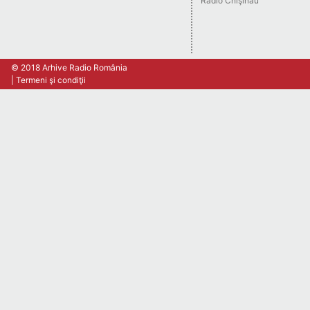
Radio Chişinău
© 2018 Arhive Radio România
Termeni şi condiţii