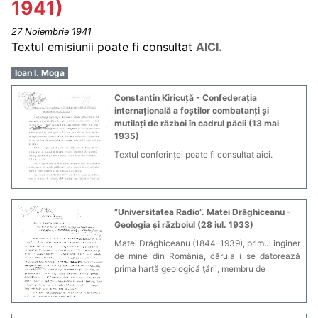
1941)
27 Noiembrie 1941
Textul emisiunii poate fi consultat
AICI.
Ioan I. Moga
Constantin Kiricuță - Confederația
internațională a foștilor combatanți și
mutilați de război în cadrul păcii (13 mai
1935)
Textul conferinței poate fi consultat aici.
”Universitatea Radio”. Matei Drăghiceanu -
Geologia și războiul (28 iul. 1933)
Matei Drăghiceanu (1844-1939), primul inginer
de mine din România, căruia i se datorează
prima hartă geologică ţării, membru de