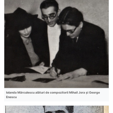
Iolanda Mărculescu alături de compozitorii Mihail Jora și George
Enescu