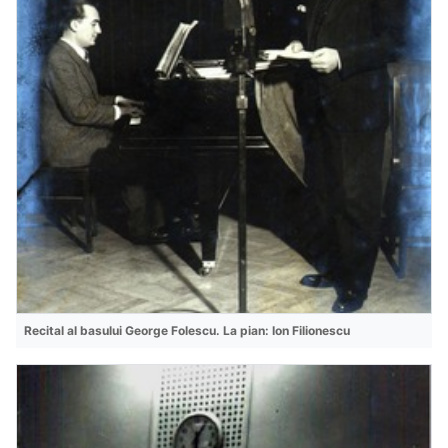
Recital al basului George Folescu. La pian: Ion Filionescu