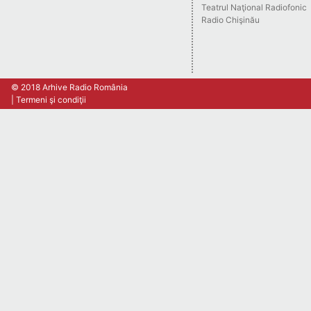
Teatrul Naţional Radiofonic
Radio Chişinău
© 2018 Arhive Radio România
Termeni şi condiţii