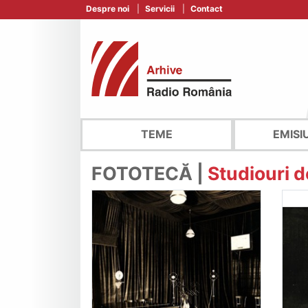
Despre noi
Servicii
Contact
TEME
EMISI
FOTOTECĂ |
Studiouri de