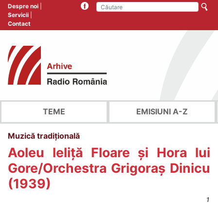
Despre noi
Servicii
Contact
TEME
EMISIUNI A-Z
Muzică tradițională
Aoleu leliță Floare și Hora lui
Gore/Orchestra Grigoraș Dinicu
(1939)
1