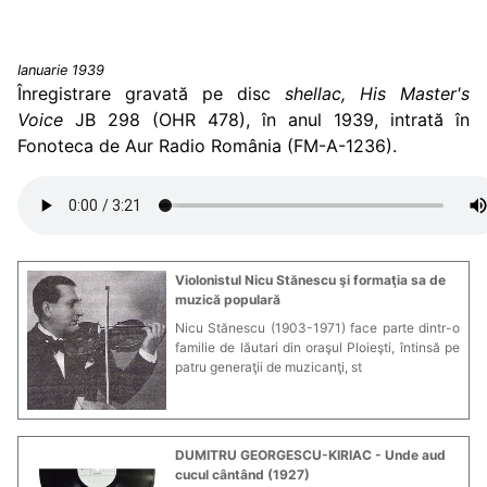
Ianuarie 1939
Înregistrare gravată pe disc
shellac, His Master's
Voice
JB 298 (OHR 478), în anul 1939, intrată în
Fonoteca de Aur Radio România (FM-A-1236).
Violonistul Nicu Stănescu şi formaţia sa de
muzică populară
Nicu Stănescu (1903-1971) face parte dintr-o
familie de lăutari din oraşul Ploieşti, întinsă pe
patru generaţii de muzicanţi, st
DUMITRU GEORGESCU-KIRIAC - Unde aud
cucul cântând (1927)