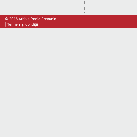
© 2018 Arhive Radio România
Termeni şi condiţii