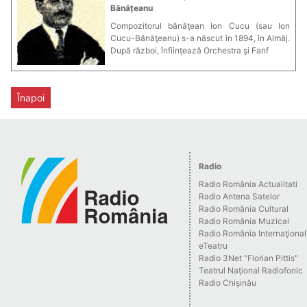
Bănățeanu
Compozitorul bănăţean Ion Cucu (sau Ion
Cucu-Bănăţeanu) s-a născut în 1894, în Almăj.
După război, înfiinţează Orchestra şi Fanf
Înapoi
Radio
Radio România Actualitati
Radio Antena Satelor
Radio România Cultural
Radio România Muzical
Radio România Internaţional
eTeatru
Radio 3Net "Florian Pittis"
Teatrul Naţional Radiofonic
Radio Chişinău