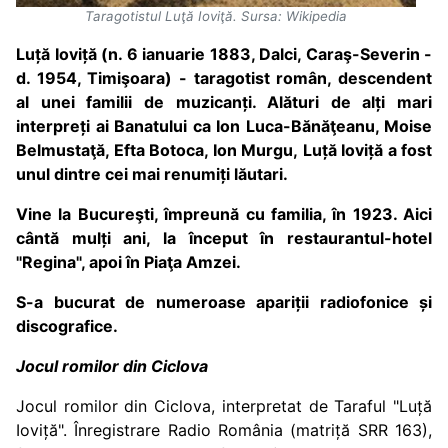
Taragotistul Luţă Ioviţă. Sursa: Wikipedia
Luță Ioviță (n. 6 ianuarie 1883, Dalci, Caraş-Severin -
d. 1954, Timişoara) - taragotist român, descendent
al unei familii de muzicanți. Alături de alți mari
interpreți ai Banatului ca Ion Luca-Bănăţeanu, Moise
Belmustaţă, Efta Botoca, Ion Murgu, Luță Ioviță a fost
unul dintre cei mai renumiți lăutari.
Vine la Bucureşti, împreună cu familia, în 1923. Aici
cântă mulți ani, la început în restaurantul-hotel
"Regina", apoi în Piaţa Amzei.
S-a bucurat de numeroase apariții radiofonice și
discografice.
Jocul romilor din Ciclova
Jocul romilor din Ciclova, interpretat de Taraful "Luță
Ioviță". Înregistrare Radio România (matriță SRR 163),