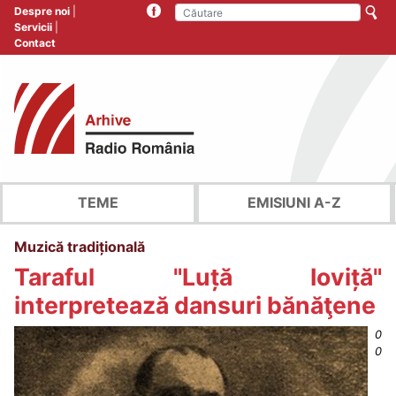
Despre noi
Servicii
Contact
TEME
EMISIUNI A-Z
Muzică tradițională
Taraful "Luță Ioviță"
interpretează dansuri bănăţene
0
0