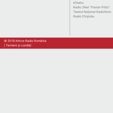
eTeatru
Radio 3Net "Florian Pittis"
Teatrul Naţional Radiofonic
Radio Chişinău
© 2018 Arhive Radio România
Termeni şi condiţii