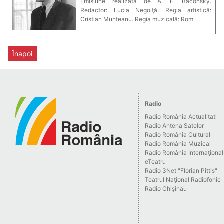
Emisiune realizată de A. E. Baconsky.
Redactor: Lucia Negoiţă. Regia artistică:
Cristian Munteanu. Regia muzicală: Rom
Înapoi
Radio
Radio România Actualitati
Radio Antena Satelor
Radio România Cultural
Radio România Muzical
Radio România Internaţional
eTeatru
Radio 3Net "Florian Pittis"
Teatrul Naţional Radiofonic
Radio Chişinău