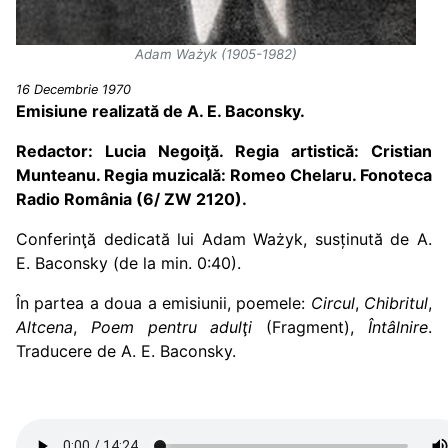
Adam Ważyk (1905-1982)
16 Decembrie 1970
Emisiune realizată de A. E. Baconsky.
Redactor
: Lucia Negoi
ţă. Regia artistică
: Cristian
Munteanu.
Regia muzicală: Romeo Chelaru.
Fonoteca
Radio Rom
ânia (6/ ZW 2120
).
Conferinţă dedicată lui
Adam Ważyk,
susținută de A.
E. Baconsky (de la min. 0:40).
În partea a doua a emisiunii, poemele:
Circul
,
Chibritul
,
Altcena
,
Poem pentru adulţi
(Fragment),
Întâlnire
.
Traducere de A. E. Baconsky.