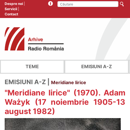
Despre noi
Servicii
Contact
TEME
EMISIUNI A-Z
EMISIUNI A-Z |
Meridiane lirice
"Meridiane lirice" (1970). Adam
Ważyk (17 noiembrie 1905-13
august 1982)