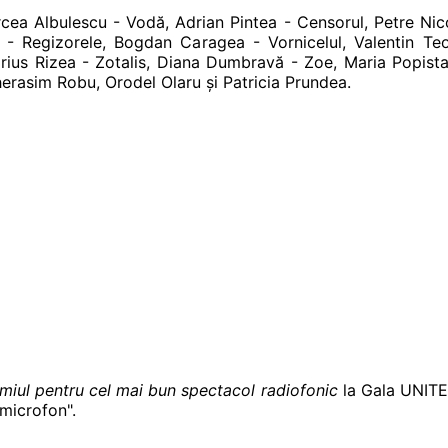
 Mircea Albulescu - Vodă, Adrian Pintea - Censorul, Petre Ni
 - Regizorele, Bogdan Caragea - Vornicelul, Valentin Te
ius Rizea - Zotalis, Diana Dumbravă - Zoe, Maria Popistașu
herasim Robu, Orodel Olaru și Patricia Prundea.
miul pentru cel mai bun spectacol radiofonic
la Gala UNITER,
 microfon".