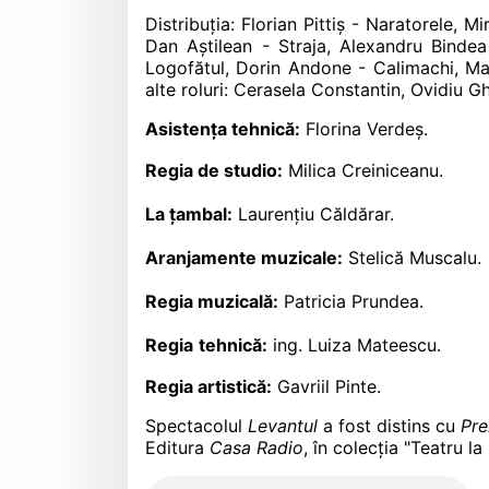
Distribuția: Florian Pittiș - Naratorele,
Dan Aștilean - Straja, Alexandru Bindea
Logofătul, Dorin Andone - Calimachi, Mar
alte roluri: Cerasela Constantin, Ovidiu G
Asistența tehnică:
Florina Verdeș.
Regia de studio:
Milica Creiniceanu.
La țambal:
Laurențiu Căldărar.
Aranjamente muzicale:
Stelică Muscalu.
Regia muzicală:
Patricia Prundea.
Regia
tehnică:
ing. Luiza Mateescu.
Regia artistică:
Gavriil Pinte.
Spectacolul
Levantul
a fost distins cu
Pre
Editura
Casa Radio
, în colecția "Teatru la