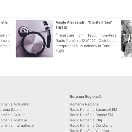
 știa
Vasile Alecsandri, ”Chirița în Iași”
(1960)
plinirii
Înregistrare din 1960. Fonoteca
rimului
Radio România (XW 121). Distribuția:
ofonic
Interpretează un colectiv al Teatrului
Na
Reţeaua Regională
omânia Actualitati
România Regional
Antena Satelor
Radio România Bucureşti FM
România Cultural
Radio România Braşov FM
România Muzical
Radio România Cluj
omânia Internaţional
Radio România Constanţa
u
Radio România Vacanţa