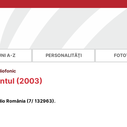
UNI A-Z
PERSONALITĂŢI
FOTO
diofonic
ntul (2003)
dio România (7/
132963
).