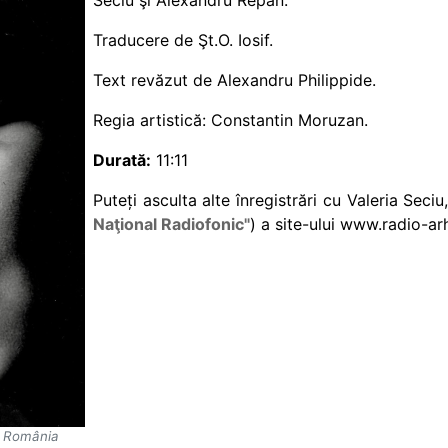
Seciu şi Alexandru Repan.
Traducere de Şt.O. Iosif.
Text revăzut de Alexandru Philippide.
Regia artistică: Constantin Moruzan.
Durată:
11:11
Puteți asculta alte înregistrări cu Valeria Seci
Naţional Radiofonic"
) a site-ului www.radio-ar
o România