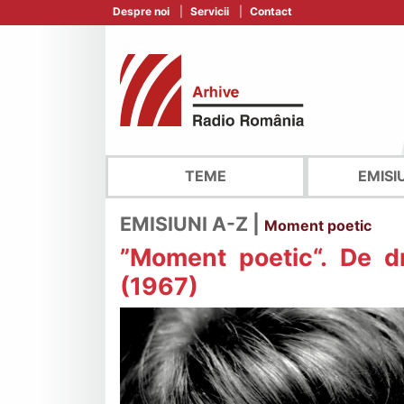
Despre noi
Servicii
Contact
TEME
EMISI
EMISIUNI A-Z |
Moment poetic
”Moment poetic“. De d
(1967)