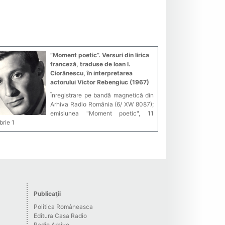
”Moment poetic”. Versuri din lirica
franceză, traduse de Ioan I.
Ciorănescu, în interpretarea
actorului Victor Rebengiuc (1967)
Înregistrare pe bandă magnetică din
Arhiva Radio România (6/ XW 8087);
emisiunea "Moment poetic", 11
rie 1
Publicaţii
Politica Româneasca
Editura Casa Radio
Radio Arhive