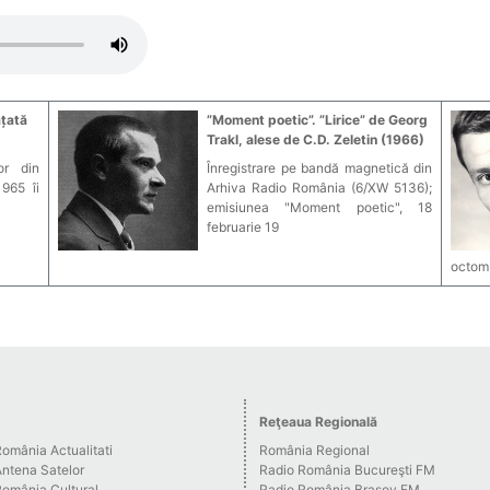
ațată
”Moment poetic”. ”Lirice” de Georg
Trakl, alese de C.D. Zeletin (1966)
or din
Înregistrare pe bandă magnetică din
965 îi
Arhiva Radio România (6/XW 5136);
emisiunea "Moment poetic", 18
februarie 19
octomb
Reţeaua Regională
omânia Actualitati
România Regional
Antena Satelor
Radio România Bucureşti FM
România Cultural
Radio România Braşov FM