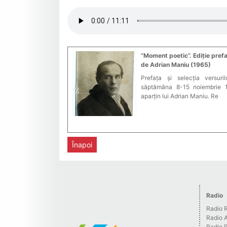
”Moment poetic”. Ediție pref
de Adrian Maniu (1965)
Prefața și selecția versuril
săptămâna 8-15 noiembrie 1
aparțin lui Adrian Maniu. Re
Înapoi
Radio
Radio R
Radio 
Radio 