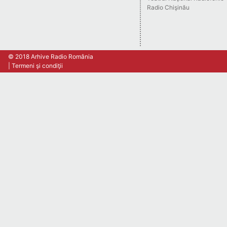
Radio Chişinău
© 2018 Arhive Radio România
Termeni şi condiţii