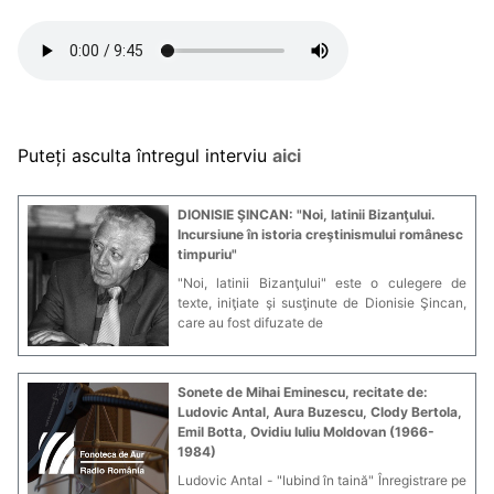
Puteți asculta întregul interviu
aici
DIONISIE ŞINCAN: "Noi, latinii Bizanţului.
Incursiune în istoria creştinismului românesc
timpuriu"
"Noi, latinii Bizanţului" este o culegere de
texte, iniţiate şi susţinute de Dionisie Şincan,
care au fost difuzate de
Sonete de Mihai Eminescu, recitate de:
Ludovic Antal, Aura Buzescu, Clody Bertola,
Emil Botta, Ovidiu Iuliu Moldovan (1966-
1984)
Ludovic Antal - "Iubind în taină" Înregistrare pe