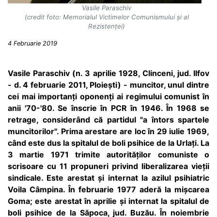
Vasile Paraschiv
(credit foto: Memorialul Victimelor Comunismului și al
Rezistenței)
4 Februarie 2019
Vasile Paraschiv (n. 3 aprilie 1928, Clinceni, jud. Ilfov
- d. 4 februarie 2011, Ploiești) - muncitor, unul dintre
cei mai importanți oponenți ai regimului comunist în
anii '70-'80. Se înscrie în PCR în 1946. În 1968 se
retrage, considerând că partidul "a întors spartele
muncitorilor". Prima arestare are loc în 29 iulie 1969,
când este dus la spitalul de boli psihice de la Urlați. La
3 martie 1971 trimite autorităților comuniste o
scrisoare cu 11 propuneri privind liberalizarea vieții
sindicale. Este arestat și internat la azilul psihiatric
Voila Câmpina. În februarie 1977 aderă la mișcarea
Goma; este arestat în aprilie și internat la spitalul de
boli psihice de la Săpoca, jud. Buzău. În noiembrie