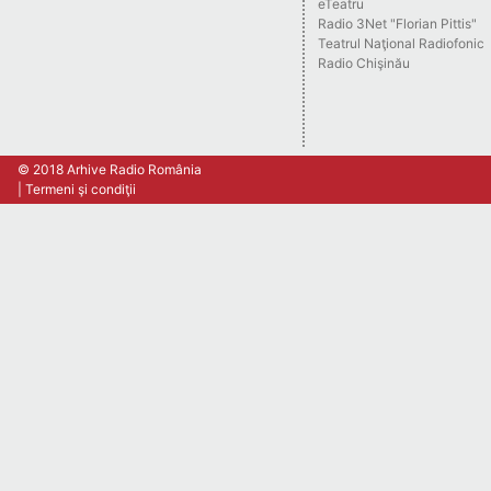
eTeatru
Radio 3Net "Florian Pittis"
Teatrul Naţional Radiofonic
Radio Chişinău
© 2018 Arhive Radio România
Termeni şi condiţii