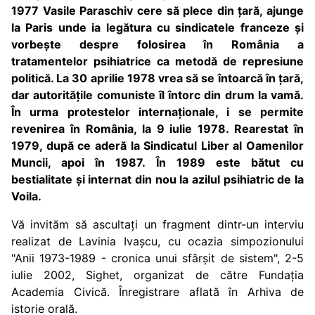
1977 Vasile Paraschiv cere să plece din țară, ajunge
la Paris unde ia legătura cu sindicatele franceze și
vorbește despre folosirea în România a
tratamentelor psihiatrice ca metodă de represiune
politică. La 30 aprilie 1978 vrea să se întoarcă în țară,
dar autoritățile comuniste îl întorc din drum la vamă.
În urma protestelor internaționale, i se permite
revenirea în România, la 9 iulie 1978. Rearestat în
1979, după ce aderă la Sindicatul Liber al Oamenilor
Muncii, apoi în 1987. În 1989 este bătut cu
bestialitate și internat din nou la azilul psihiatric de la
Voila.
Vă invităm să ascultați un fragment dintr-un interviu
realizat de Lavinia Ivașcu, cu ocazia simpozionului
"Anii 1973-1989 - cronica unui sfârșit de sistem", 2-5
iulie 2002, Sighet, organizat de către Fundația
Academia Civică. Înregistrare aflată în Arhiva de
istorie orală.