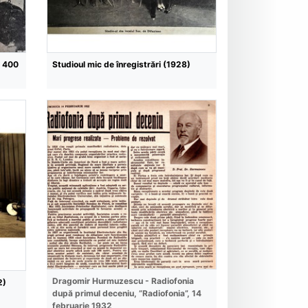
e 400
Studioul mic de înregistrări (1928)
Dragomir Hurmuzescu - Radiofonia
2)
după primul deceniu, ”Radiofonia”, 14
februarie 1932