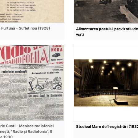
 Furtună - Suflet nou (1928)
Alimentarea postului provizoriu d
wati
rie Gusti - Menirea radiofoniei
Studioul Mare de înregistrări (193
ești, "Radio și Radiofonia”, 9
ie 1930