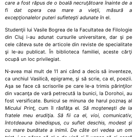
care a fost
răpus de o boală necruţătoare înainte de a
fi dat opera cea mare a vieţii, măsură a
excepţionalelor puteri sufleteşti adunate în
el.
Studenţii lui Vasile Bogrea de la Facultatea de Filologie
din Cluj i-au adunat cursurile universitare, dar şi pe
cele câteva sute de articole din reviste de specialitate
şi le-au publicat. În biblioteca familiei, aceste cărţi
ocupă un loc privilegiat.
N-avea mai mult de 11 ani când a decis să inventeze,
ca unchiul Vasilică, epigrame, şi să scrie, ca el, poezii.
Aşa se face că scrisorile pe care le-a trimis părinţilor
din vacanţa de vară petrecută la bunici, la Dorohoi, au
fost versificate. Bunicul se minuna de harul poznaş al
Micului Prinţ,
cum îl răsfăţa el
.
Să moşteneşti de la
fratele meu erudiţia. Să fii ca el,
vioi, comunicativ,
întotdeauna binedispus, cu suflet deschis, modest şi
cu mare bunătate a inimii. De câte ori vedea un om