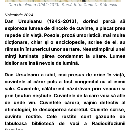
Dan Ursuleanu (1942-2013). Sursă foto: Camelia Stănescu
Noiembrie 2024
Dan Ursuleanu
(1942-2013),
dorind parcă să
exploreze lumea de dincolo de cuvinte, a plecat prea
repede din viaţă. Poezie, proză umoristică, mai multe
dicţionare, chiar şi o enciclopedie, scrise de el, au
rămas în întunericul unor sertare. Neastâmpărul unei
minţi luminate părea condamnat la uitare. Lumea
ideilor are însă nevoie de lumină.
Dan Ursuleanu a iubit, mai presus de orice în viaţă,
cuvintele al căror puls a fost congenital cu al inimii
sale. Cuvintele, călătorind năzdrăvan prin veacuri şi
prin ţinuturi neştiute. Cuvintele de la care voia să afle
de unde vin. Cuvintele cărora, vajnic detectiv al
etimologiei, le descoperea secretul. Cuvinte scrise,
cuvinte rostite. Cele rostite sunt găzduite de
fabuloasa bibliotecă de voci a Radiodifuziunii