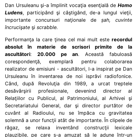
Dan Ursuleanu şi-a împlinit vocaţia esenţială de
Homo
Ludens
, participând şi câştigând, de-a lungul vieţii,
importante concursuri naţionale de
șah, cuvinte
încrucişate
şi
scrabble.
Performanţa la care ţinea cel mai mult este
recordul
absolut în materie de scrisori primite de la
ascultători
:
20.000 pe an
. Această fabuloasă
corespondenţă, exemplară pentru colaborarea
realizator de emisiuni - ascultători, l-a inspirat pe Dan
Ursuleanu în inventarea de noi isprăvi radiofonice.
Când, după Revoluţia din 1989, a urcat treptele
desăvârşirii profesionale, devenind director al
Relaţiilor cu Publicul, al Patrimoniului, al Arhivei şi
Secretariatului General, dar şi director purtător de
cuvânt al Radioului, nu se împăca cu gravitatea
solemnă a unor funcţii atât de importante. În clipele de
răgaz, se relaxa inventând construcţii lexicale
plauzibile, pe care s-a amuzat să le adune într-un