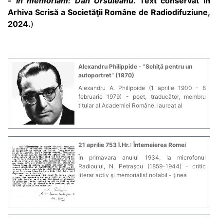
-
In memoriam: Dan Ursuleanu
. Text conservat în
Arhiva Scrisă a Societăţii Române de Radiodifuziune,
2024.
)
Alexandru Philippide - ”Schiţă pentru un
autoportret” (1970)
Alexandru A. Philippide (1 aprilie 1900 - 8
februarie 1979) - poet, traducător, membru
titular al Academiei Române, laureat al
21 aprilie 753 î.Hr.: Întemeierea Romei
În primăvara anului 1934, la microfonul
Radioului, N. Petraşcu (1859-1944) - critic
literar activ şi memorialist notabil - ţinea