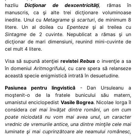
hazliu
Dicţionar de dexcentricităţi
,
rămas în
manuscris, ca şi alte trei dicţionare voluminoase
inedite. Unul cu
Metagrame
şi
scarturi
, de minimum 8
litere. Un al doilea cu
Epenteze
şi al treilea cu
Sintagme
de 2 cuvinte. Nepublicat a rămas şi un
dicţionar de mari dimensiuni, reunind mini-cuvinte de
cel mult 4 litere.
Visa să supună atenţiei
revistei
Rebus
o invenţie a sa
în domeniul
Aritmogrifului,
cu care spera să relanseze
această specie enigmistică intrată în desuetudine.
Pasiunea pentru lingvistică
- Dan Ursuleanu a
moştenit-o de la fratele bunicului său matern,
umanistul enciclopedist
Vasile Bogrea
. Nicolae Iorga îl
considera
cel mai învăţat dintre români, un om cum
poate niciodată nu vom mai avea unul, un caracter
vrednic de vremurile antice, una dintre minţile cele mai
luminate şi mai cuprinzătoare ale neamului românesc,