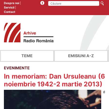
Despre noi
Servicii
Contact
TEME
EMISIUNI A-Z
EVENIMENTE
In memoriam: Dan Ursuleanu (6
noiembrie 1942-2 martie 2013)
6