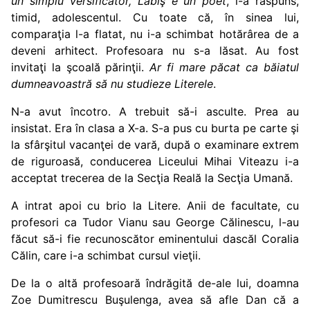
un simplu versificator, Labiş e un poet
, i-a răspuns,
timid, adolescentul. Cu toate că, în sinea lui,
comparaţia l-a flatat, nu i-a schimbat hotărârea de a
deveni arhitect. Profesoara nu s-a lăsat. Au fost
invitaţi la şcoală părinţii.
Ar fi mare păcat ca băiatul
dumneavoastră să nu studieze Literele
.
N-a avut încotro. A trebuit să-i asculte. Prea au
insistat. Era în clasa a X-a. S-a pus cu burta pe carte şi
la sfârşitul vacanţei de vară, după o examinare extrem
de riguroasă, conducerea Liceului Mihai Viteazu i-a
acceptat trecerea de la Secţia Reală la Secţia Umană.
A intrat apoi cu brio la Litere. Anii de facultate, cu
profesori ca Tudor Vianu sau George Călinescu, l-au
făcut să-i fie recunoscător eminentului dascăl Coralia
Călin, care i-a schimbat cursul vieţii.
De la o altă profesoară îndrăgită de-ale lui, doamna
Zoe Dumitrescu Buşulenga, avea să afle Dan că a