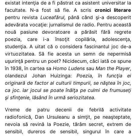
existat intenţia de a fi păstrat ca asistent universitar la
facultate. N-a fost să fie. A scris
cronici literare
pentru revista
Luceafărul,
până când şi-a descoperit
adevărata vocaţie: jurnalismul de radio. Pentru această
nouă pasiune devoratoare a părăsit fără regrete
poezia, care i-a însoţit copilăria, adolescenţa,
studenţia. A uitat că o considera fascinantul joc de-a
virtuozitatea. Să fie acesta un semn de nepermisă
uşurinţă pentru un poet? Nicidecum, căci iată ce spune
în 1938, în cartea sa
Homo Ludens
sau
Man the Player
,
olandezul Johan Huizinga:
Poezia, în funcţia ei
originară de factor al culturii timpurii, se năştea în joc,
ca joc. Iar jocul se poate înălţa pe culmi de frumuseţi
şi sfinţenie, lăsând în urmă seriozitatea.
Vreme de patru decenii de febrilă activitate
radiofonică, Dan Ursuleanu a simţit, pe neaşteptate,
nevoia să revină la Poezie, tărâm secret, extrem de
sensibil, dureros de sensibil, singurul în care a