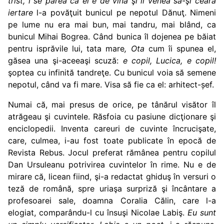
trist, i se părea că el e de vină şi îi venea să
-
şi ceară
iertare
l-a povăţuit bunicul pe nepotul Dănuţ. Nimeni
pe lume nu era mai bun, mai tandru, mai blând, ca
bunicul Mihai Bogrea. Când bunica îl dojenea pe băiat
pentru isprăvile lui, tata mare
, Ota
cum îi spunea el,
găsea una şi-aceeaşi scuză:
e copil, Lucica, e copil!
şoptea cu infinită tandreţe. Cu bunicul voia să semene
nepotul, când va fi mare. Visa să fie ca el: arhitect-șef.
Numai că, mai presus de orice, pe tânărul visător îl
atrăgeau şi cuvintele. Răsfoia cu pasiune dicţionare şi
enciclopedii. Inventa careuri de cuvinte încrucişate,
care, culmea, i-au fost toate publicate în epocă de
Revista Rebus. Jocul preferat rămânea pentru copilul
Dan Ursuleanu potrivirea cuvintelor în rime. Nu e de
mirare că, licean fiind, şi-a redactat ghiduş în versuri o
teză de română, spre uriaşa surpriză şi încântare a
profesoarei sale, doamna Coralia Călin, care l-a
elogiat, comparându-l cu însuşi Nicolae Labiş.
Eu sunt