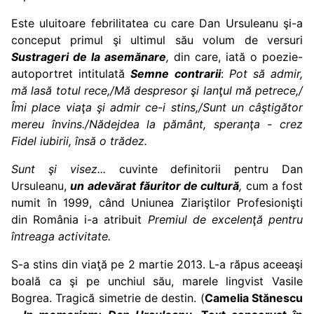
Este uluitoare febrilitatea cu care Dan Ursuleanu şi-a
conceput primul şi ultimul său volum de versuri
Sustrageri de la asemănare
,
din care, iată o poezie-
autoportret intitulată
Semne contrarii
:
Pot să admir,
mă lasă totul rece,/Mă despresor şi lanţul mă petrece,/
Îmi place viaţa şi admir ce-i stins,/Sunt un câştigător
mereu învins./Nădejdea la pământ, speranţa - crez
Fidel iubirii, însă o trădez.
Sunt şi visez...
cuvinte definitorii pentru Dan
Ursuleanu,
un adevărat
făuritor de cultură
,
cum a fost
numit în 1999, când Uniunea Ziariştilor Profesionişti
din România i-a atribuit
Premiul de excelenţă pentru
întreaga activitate.
S-a stins din viaţă pe 2 martie 2013. L-a răpus aceeaşi
boală ca şi pe unchiul său, marele lingvist Vasile
Bogrea. Tragică simetrie de destin. (
Camelia Stănescu