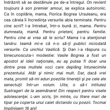
îndrăznit să se destăinuie pe de-a întregul.
On revient
toujours à son premier amour
, se explica autoironic.
Ca în copilărie, mama, Florica Bogrea Ursuleanu, era
cea căreia îi încredinţa versurile abia terminate.
Pentru
cine scrii
? l-a întrebat, într-o bună zi, mama.
Pentru
dumneata, mamă. Pentru prieteni, pentru familie.
Pentru cine ai vrea să le scriu?
Mama l-a atenţionat
tandru:
teamă mi-e că n-o să-ţi publici niciodată
versurile. Ca unchiul Vasilică.
Şi Dan i-a răspuns cu
binecunoscuta-i modestie:
Vasile Bogrea
a fost
un
apostol al ideii naţionale
,
eu aş putea fi doar una
dintre prea multele voci care deplâng întunecimile
prezentului.
Atât şi nimic mai mult. Dar, dacă vrei
mata, promit să-mi adun poeziile tinereţii şi pe cele ale
senectuţii într-un volum. Uite, o să-l intitulez
Sustrageri de la asemănare! Din respect pentru visele
adolescenţei. L-am scris, ţin minte, cu litere mari de
tipar pe coperta unui caiet dictando cu poezii.
Tocmai
împlinisem 16 ani!