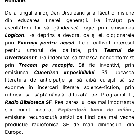
Române.
De-a lungul anilor, Dan Ursuleanu şi-a făcut o misiune
din educarea tinerei generaţii. I-a învăţat pe
ascultătorii lui să gândească logic prin emisiunea
Logicon
.
I-a deprins a devora, ca şi el, dicţionarele
prin
Exerciţii pentru acasă
.
Le-a cultivat interesul
pentru umorul de calitate, prin
Teatrul de
Divertisment
.
I-a îndemnat să trăiască nonconformist
prin
Trecem pe recepţie
.
Să fie inventivi, prin
emisiunea
Cucerirea imposibilului
.
Să iubească
literatura de anticipaţie şi să aibă curajul să se
exprime în încercări literare science-fiction, prin
rubrica sa săptămânală difuzată pe Programul III,
Radio Biblioteca SF
. Realizarea lui cea mai importantă
s-a numit inspirat
Exploratorii
lumii de mâine
,
emisiune recunoscută astăzi ca fiind cea mai veche
producţie radiofonică SF de mari dimensiuni din
Europa.