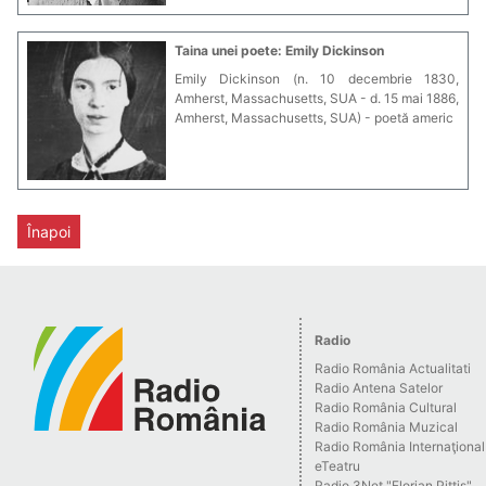
Taina unei poete: Emily Dickinson
Emily Dickinson (n. 10 decembrie 1830,
Amherst, Massachusetts, SUA - d. 15 mai 1886,
Amherst, Massachusetts, SUA) - poetă americ
Înapoi
Radio
Radio România Actualitati
Radio Antena Satelor
Radio România Cultural
Radio România Muzical
Radio România Internaţional
eTeatru
Radio 3Net "Florian Pittis"