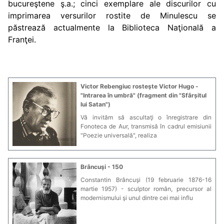
bucureştene ş.a.; cinci exemplare ale discurilor cu
imprimarea versurilor rostite de Minulescu se
păstrează actualmente la Biblioteca Naţională a
Franţei.
Victor Rebengiuc rosteşte Victor Hugo -
"Intrarea în umbră" (fragment din "Sfârșitul
lui Satan")
Vă invităm să ascultaţi o înregistrare din
Fonoteca de Aur, transmisă în cadrul emisiunii
"Poezie universală", realiza
Brâncuşi - 150
Constantin Brâncuşi (19 februarie 1876-16
martie 1957) - sculptor român, precursor al
modernismului şi unul dintre cei mai influ