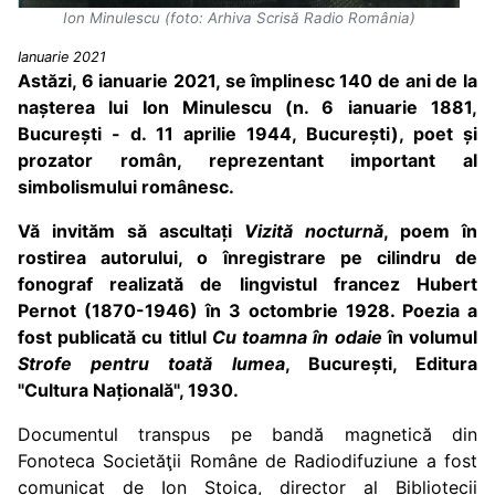
Ion Minulescu (foto: Arhiva Scrisă Radio România)
Ianuarie 2021
Astăzi, 6 ianuarie 2021, se împlinesc 140 de ani de la
nașterea lui Ion Minulescu (n. 6 ianuarie 1881,
București - d. 11 aprilie 1944, București), poet și
prozator român, reprezentant important al
simbolismului românesc.
Vă invităm să ascultați
Vizită nocturnă
, poem în
rostirea autorului, o înregistrare pe cilindru de
fonograf realizată de lingvistul francez Hubert
Pernot (1870-1946) în 3 octombrie 1928. Poezia a
fost publicată cu titlul
Cu toamna în odaie
în volumul
Strofe pentru toată lumea
, București, Editura
"Cultura Națională", 1930.
Documentul transpus pe bandă magnetică din
Fonoteca Societăţii Române de Radiodifuziune a fost
comunicat de Ion Stoica, director al Bibliotecii