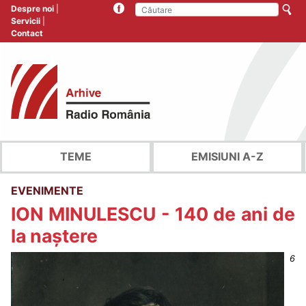
Despre noi
Servicii
Contact
TEME
EMISIUNI A-Z
EVENIMENTE
ION MINULESCU - 140 de ani de
la naștere
6