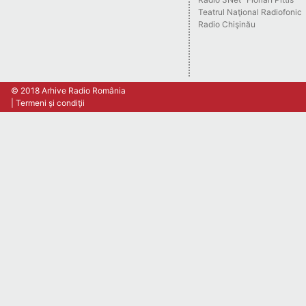
Teatrul Naţional Radiofonic
Radio Chişinău
© 2018 Arhive Radio România
Termeni şi condiţii