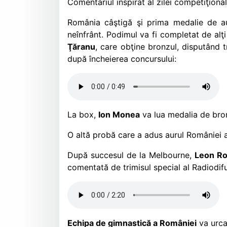
Comentariul inspirat al zilei competiţiona
România câştigă şi prima medalie de au
neînfrânt. Podimul va fi completat de alţ
Ţăranu
, care obţine bronzul, disputând t
după încheierea concursului:
La box,
Ion Monea
va lua medalia de bron
O altă probă care a adus aurul României a f
După succesul de la Melbourne,
Leon R
comentată de trimisul special al Radiodif
Echipa de gimnastică a României
va urca