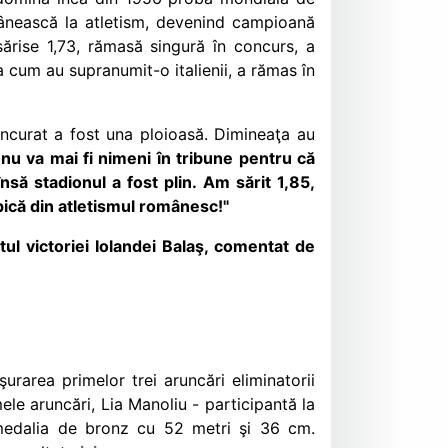
omânească la atletism, devenind campioană
ărise 1,73, rămasă singură în concurs, a
a cum au supranumit-o italienii, a rămas în
oncurat a fost una ploioasă. Dimineaţa au
u va mai fi nimeni în tribune pentru că
însă stadionul a fost plin. Am sărit 1,85,
pică din atletismul românesc!"
l victoriei Iolandei Balaş, comentat de
urarea primelor trei aruncări eliminatorii
ele aruncări, Lia Manoliu - participantă la
e medalia de bronz cu 52 metri şi 36 cm.