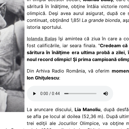
săritură în înălţime, obţine întâia victorie r
olimpică. Deşi avea aurul asigurat, după ce s
continuat, obţinând 1,85!
La grande bionda
, aş
istoria sportului.
Iolanda Balaş
îşi amintea că ziua în care a c
fost calificările, iar seara finala. "
Credeam că n
săritura în înălţime era ultima probă a zilei, 
noul record olimpic! Şi prima campioană olim
Din Arhiva Radio România, vă oferim
momentu
Ion Ghiţulescu
:
La aruncare discului,
Lia Manoliu
, după desfăş
se afla pe locul al doilea (52,36 m). După ultim
trei ediţii ale Jocurilor Olimpice, va obţin