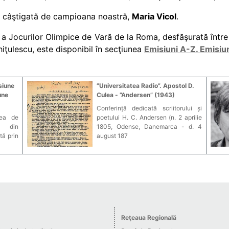
ost câştigată de campioana noastră,
Maria Vico
l
.
ii a Jocurilor Olimpice de Vară de la Roma, desfăşurată înt
Ghiţulescu, este disponibil în secţiunea
Emisiuni A-Z. Emisiun
siune
”Universitatea Radio”. Apostol D.
une
Culea - ”Andersen” (1943)
Conferință dedicată scriitorului și
tea de
poetului H. C. Andersen (n. 2 aprilie
că din
1805, Odense, Danemarca - d. 4
tă prin
august 187
Reţeaua Regională