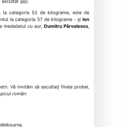
i ascultat
aici
.
, la categoria 52 de kilograme, este de
ntul la categoria 57 de kilograme - şi
Ion
pe medaliatul cu aur,
Dumitru Pârvulescu
,
ri. Vă invităm să ascultaţi finala probei,
mpicul român:
 Melbourne.