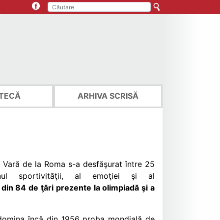
TECĂ
ARHIVA SCRISĂ
e Vară de la Roma s-a desfăşurat între 25
l sportivităţii, al emoţiei şi al
 din 84 de ţări prezente la olimpiadă şi a
 domina încă din 1956 proba mondială de