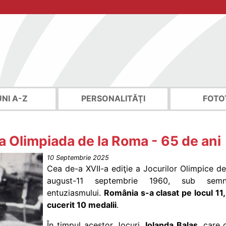
UNI A-Z
PERSONALITĂŢI
FOTO
a Olimpiada de la Roma - 65 de ani
10 Septembrie 2025
Cea de-a XVII-a ediţie a Jocurilor Olimpice d
august-11 septembrie 1960, sub semnu
entuziasmului.
România s-a clasat pe locul 11,
cucerit 10 medalii
.
În timpul acestor Jocuri,
Iolanda Balaş
, care