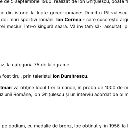
le de 5 septembrie 1960, realizat de Ion Ghiţulescu, poate f
r din istorie la lupte greco-romane: Dumitru Pârvulescu
i doi mari sportivi români:
Ion Cernea
- care cucereşte argi
rei meciuri într-o singură seară. Vă invităm să-l ascultaţi 
z, la categoria 75 de kilograme.
ost tirul, prin taleristul
Ion Dumitrescu
.
otman
va obţine locul trei la canoe, în proba de 1000 de met
uziunii Române, Ion Ghiţulescu şi un interviu acordat de oli
 pe podium, cu medalie de bronz, loc obţinut şi în 1956, la