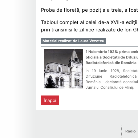
Proba de floretă, pe poziţia a treia, a f
Tabloul complet al celei de-a XVII-a ediţ
prin transmisiile zilnice realizate de Ion 
Material realizat de Laura Vezeteu
1 Noiembrie 1928: prima emi
oficială a Societăţii de Difuzi
Radiotelefonică din România
În 19 iunie 1928, Societa
Difuziune Radiotelefoni
România - declarată constitui
Jurnalul Consiliului de Miniş
Înapoi
Radio